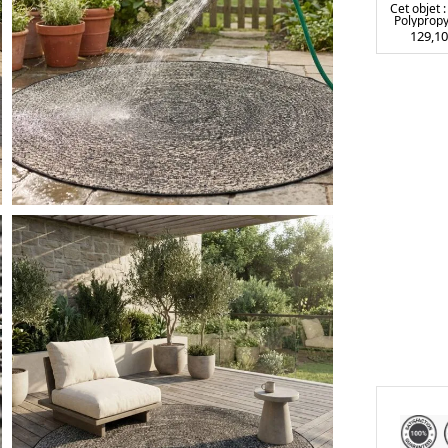
Cet objet :
Polyprop
Extérieur
129,1
Rond N