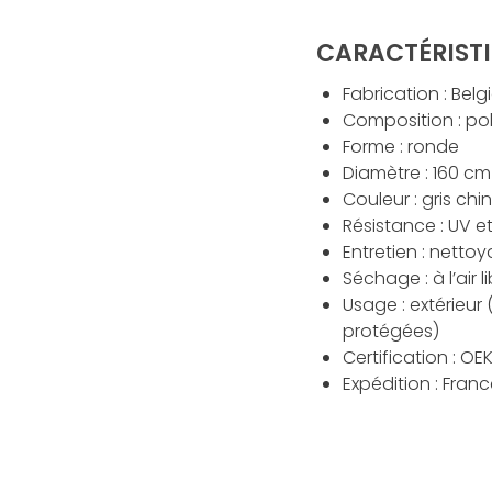
CARACTÉRIST
Fabrication : Belg
Composition : po
Forme : ronde
Diamètre : 160 cm
Couleur : gris chi
Résistance : UV e
Entretien : netto
Séchage : à l’air l
Usage : extérieur
protégées)
Certification : O
Expédition : Fran