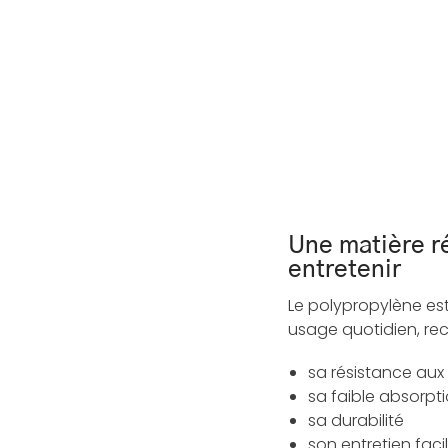
Une matière ré
entretenir
Le polypropylène est
usage quotidien, re
sa résistance aux
sa faible absorpti
sa durabilité
son entretien faci