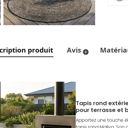
cription produit
Avis
Matéria
0
Tapis rond extéri
pour terrasse et 
Apportez une touche él
tapis rond Maliya. Son c