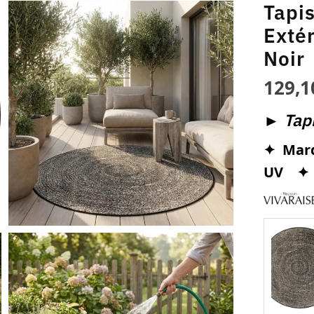
Tapi
Exté
Noir
129,
►
Tapi
✦ Marq
UV
✦