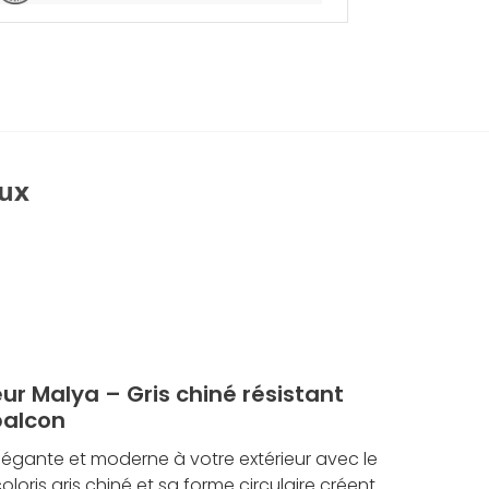
M
a
l
y
a
R
o
n
ux
d
N
o
i
r
eur Malya – Gris chiné résistant
balcon
égante et moderne à votre extérieur avec le
oloris gris chiné et sa forme circulaire créent