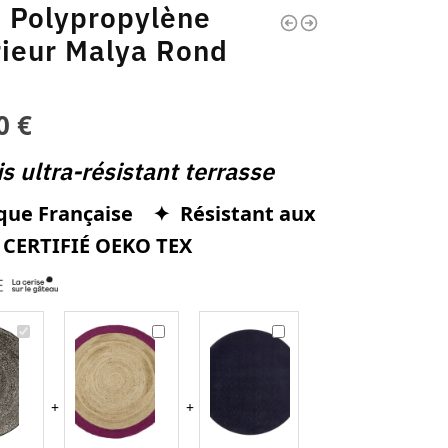
s Polypropylène
rieur Malya Rond
10
€
s ultra-résistant terrasse
ue Française ✦ Résistant aux
 CERTIFIÉ OEKO TEX
T
T
T
a
a
a
p
p
p
i
i
i
s
s
s
P
R
B