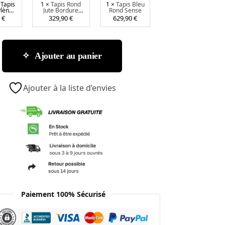
Tapis
1
×
Tapis Rond
1
×
Tapis Bleu
o
o
l
ylène
Jute Bordure
Rond Sense
l
n
e
 Malya
Rose
0
€
329,90
€
629,90
€
oir
y
d
u
p
J
R
r
u
o
Ajouter au panier
o
t
n
p
e
d
y
B
S
Ajouter à la liste d’envies
l
o
e
è
r
n
n
d
s
e
u
e
E
r
x
e
t
R
é
o
r
s
i
e
Paiement 100% Sécurisé
e
u
r