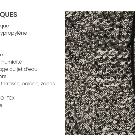
IQUES
ique
lypropylène
né
t humidité
yage au jet d’eau
ibre
 (terrasse, balcon, zones
EKO-TEX
ce