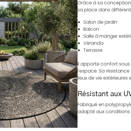
Grâce à sa conception 
sa place dans différent
Salon de jardin
Balcon
Salle à manger extér
Véranda
Terrasse
Il apporte confort sous
l’espace. Sa résistance 
lieux de vie extérieures
Résistant aux U
Fabriqué en polypropylè
adapté aux conditions e