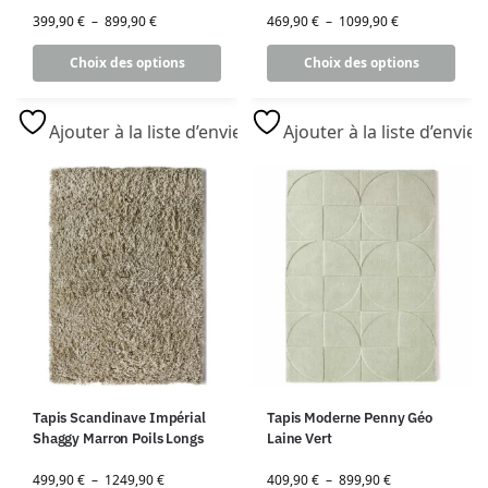
399,90
€
–
899,90
€
469,90
€
–
1099,90
€
Choix des options
Choix des options
Ajouter à la liste d’envies
Ajouter à la liste d’envies
Tapis Scandinave Impérial
Tapis Moderne Penny Géo
Shaggy Marron Poils Longs
Laine Vert
499,90
€
–
1249,90
€
409,90
€
–
899,90
€