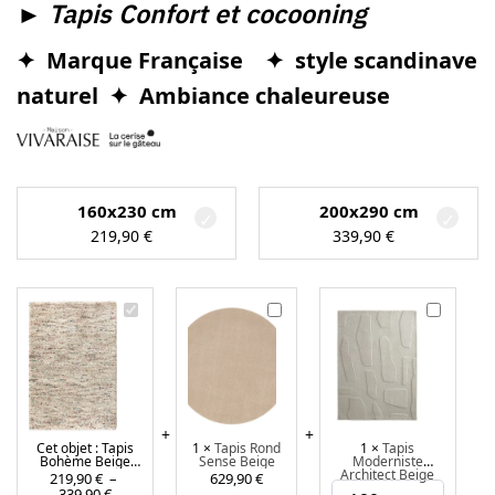
►
Tapis Confort et cocooning
✦ Marque Française ✦ style scandinave
naturel
✦ Ambiance chaleureuse
160x230 cm
200x290 cm
219,90
€
339,90
€
T
T
T
a
a
a
p
p
p
i
i
i
s
s
s
B
R
M
Cet objet :
Tapis
1
×
Tapis Rond
1
×
Tapis
o
o
o
Bohème Beige
Sense Beige
Moderniste
h
n
d
Tonya
Architect Beige
219,90
€
–
629,90
€
339,90
€