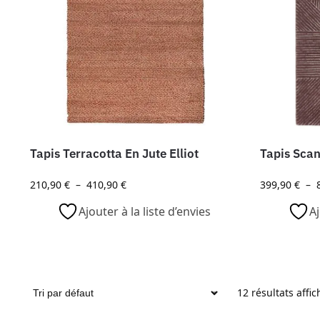
Tapis Terracotta En Jute Elliot
Tapis Sca
210,90
€
–
410,90
€
399,90
€
–
Ajouter à la liste d’envies
Aj
12 résultats affic